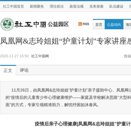
社工中国首页
新闻聚焦
理论前沿
政策法规
实务探索
队伍建设
公益园区
首页
公益动向
项
凤凰网&志玲姐姐“护童计划”专家讲座
2020-11-27 16:50
社工中国网
投搞
评论
正文
11月26日，由凤凰网&志玲姐姐“护童计划”亲子援助中心、凤凰
的“疫情后的儿童青少年心理健康维护——家庭及学校解决思路”大型
面”的方式，专家引领精准助力，解忧纾困如沐春风。
疫情后亲子心理健康|凤凰网&志玲姐姐“护童