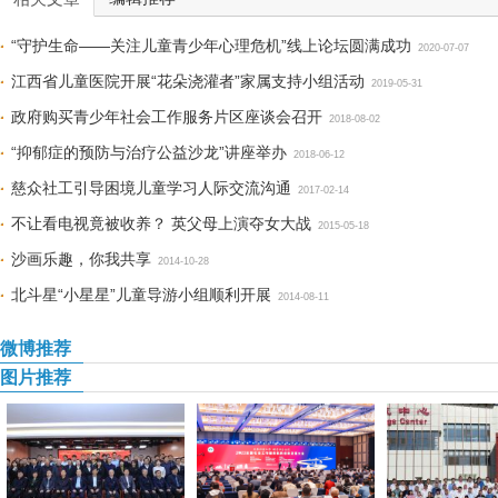
“守护生命——关注儿童青少年心理危机”线上论坛圆满成功
2020-07-07
江西省儿童医院开展“花朵浇灌者”家属支持小组活动
2019-05-31
政府购买青少年社会工作服务片区座谈会召开
2018-08-02
“抑郁症的预防与治疗公益沙龙”讲座举办
2018-06-12
慈众社工引导困境儿童学习人际交流沟通
2017-02-14
不让看电视竟被收养？ 英父母上演夺女大战
2015-05-18
沙画乐趣，你我共享
2014-10-28
北斗星“小星星”儿童导游小组顺利开展
2014-08-11
微博推荐
图片推荐