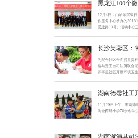
黑龙江100个
12月4日，由哈尔滨银
作服务中心承办的201
爱建路13号）活动中心正.
长沙芙蓉区：
为配合社区全面提质提
路与定王台司法所联合
识字里社区开展环境卫生大
湖南德馨社工
11月29日上午，湖南
淘金两所小学70余名学
湖南溆浦县司