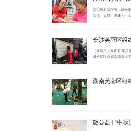
涓涓热血情谊满，博爱
情怀。日前，溆浦县司
长沙芙蓉区组
（通讯员：易正君 张桥
司法局联合湖南德馨社工
湖南芙蓉区组
微公益 | “中