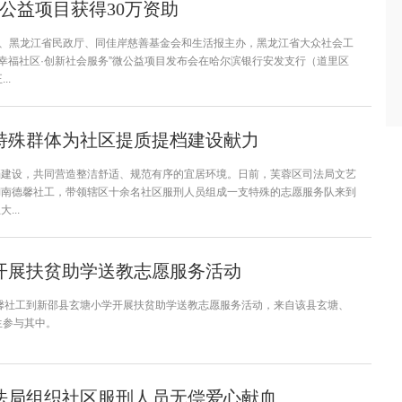
微公益项目获得30万资助
行、黑龙江省民政厅、同佳岸慈善基金会和生活报主办，黑龙江省大众社会工
8“幸福社区·创新社会服务”微公益项目发布会在哈尔滨银行安发支行（道里区
..
特殊群体为社区提质提档建设献力
档建设，共同营造整洁舒适、规范有序的宜居环境。日前，芙蓉区司法局文艺
湖南德馨社工，带领辖区十余名社区服刑人员组成一支特殊的志愿服务队来到
...
开展扶贫助学送教志愿服务活动
德馨社工到新邵县玄塘小学开展扶贫助学送教志愿服务活动，来自该县玄塘、
生参与其中。
法局组织社区服刑人员无偿爱心献血