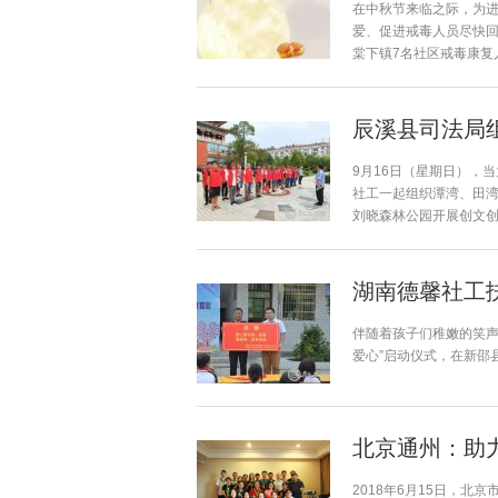
在中秋节来临之际，为
爱、促进戒毒人员尽快回
棠下镇7名社区戒毒康复人
辰溪县司法局
9月16日（星期日），
社工一起组织潭湾、田
刘晓森林公园开展创文创卫
湖南德馨社工
伴随着孩子们稚嫩的笑声
爱心”启动仪式，在新邵
北京通州：助
2018年6月15日，