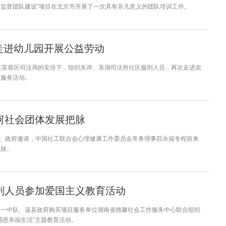
监督团队建设”项目在北京市开展了一次具有非凡意义的团队培训工作。
”走进幼儿园开展公益劳动
在芙蓉区司法局的安排下，组织东岸、东湖司法所社区服刑人员，再次走进农
愿服务活动。
河社会团体发展把脉
委、政府邀请，中国社工联合会心理健康工作委员会常务理事茆永福专程前来
把脉。
刑人员参加爱国主义教育活动
队一中队、该县政府购买项目服务单位湖南省德馨社会工作服务中心联合组织
感恩幸福生活”主题教育活动。