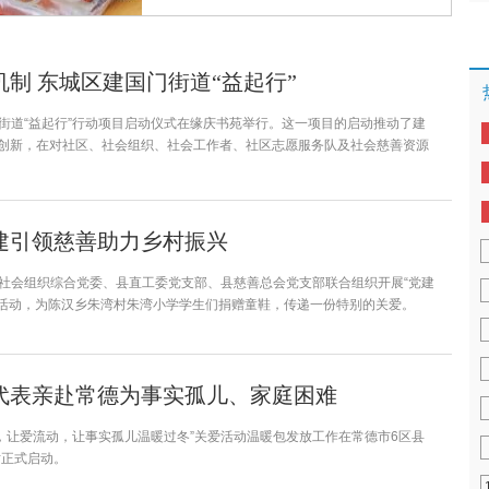
制 东城区建国门街道“益起行”
门街道“益起行”行动项目启动仪式在缘庆书苑举行。这一项目的启动推动了建
制创新，在对社区、社会组织、社会工作者、社区志愿服务队及社会慈善资源
建引领慈善助力乡村振兴
县社会组织综合党委、县直工委党支部、县慈善总会党支部联合组织开展“党建
”活动，为陈汉乡朱湾村朱湾小学学生们捐赠童鞋，传递一份特别的关爱。
代表亲赴常德为事实孤儿、家庭困难
一家，让爱流动，让事实孤儿温暖过冬”关爱活动温暖包发放工作在常德市6区县
站正式启动。