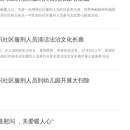
奉献暖人心。为进一步增强社区服刑人员的社会责任感，培养奉献精神和感恩
法局社区矫正执法一中队组织社区服刑人员参与无偿爱心献血活动。
织社区服刑人员清洁法治文化长廊
英）步入深秋的长沙街头，寒风阵阵，带来丝丝凉意。10月9日上午，芙蓉区
组织30余名社区服刑人员来到火星街道法治文化长廊开展公益服务活动。
织社区服刑人员到幼儿园开展大扫除
秋送慰问 ，关爱暖人心”