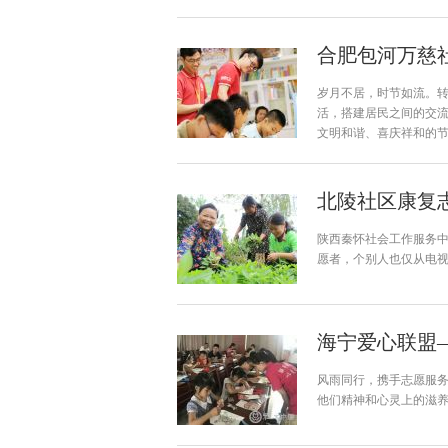
合肥包河万慈
岁月不居，时节如流。转
活，搭建居民之间的交流
文明和谐、喜庆祥和的节日
北陵社区康复
陕西秦怀社会工作服务
愿者，个别人也仅从电
海宁爱心联盟
风雨同行，携手志愿服
他们精神和心灵上的滋