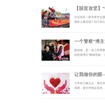
【脱贫攻坚】
在宝坻区一家亲青年志愿
残疾儿童实现了自己的
一个警察“博
蔡海炳，是一名人民警察
的慈善博主“狮城苍狼”
让我做你的眼
大年初七晚九点，谢文
肩膀，谢文井收起盲杖