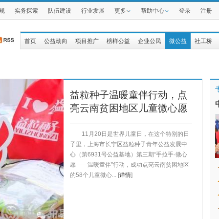
规
实务探索
队伍建设
行业发展
更多
帮助中心
登录
注册
首页
公益动向
项目推广
榜样公益
企业公民
微公益
社工桥
益粒种子温暖童伴行动，点
亮云南贫困地区儿童微心愿
11月20日是世界儿童日，在这个特别的日
子里，上海市长宁区益粒种子青年公益发展中
心（第6931号公益基地）第三期“手拉手·微心
愿——温暖童伴”行动，成功点亮云南贫困地区
的58个儿童微心... [
详情
]