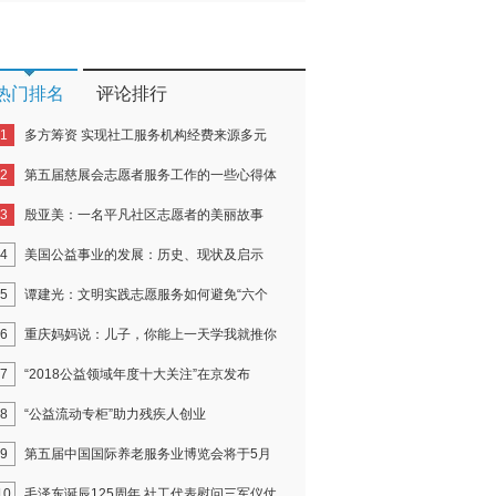
热门排名
评论排行
1
多方筹资 实现社工服务机构经费来源多元
2
第五届慈展会志愿者服务工作的一些心得体
3
殷亚美：一名平凡社区志愿者的美丽故事
4
美国公益事业的发展：历史、现状及启示
5
谭建光：文明实践志愿服务如何避免“六个
6
重庆妈妈说：儿子，你能上一天学我就推你
7
“2018公益领域年度十大关注”在京发布
8
“公益流动专柜”助力残疾人创业
9
第五届中国国际养老服务业博览会将于5月
10
毛泽东诞辰125周年 社工代表慰问三军仪仗