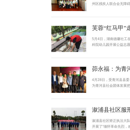
州区残疾人联合会无障碍
芙蓉“红马甲
5月4日，湖南德馨社工
科院幼儿园开展公益志
茆永福：为青
4月28日，受青河县县
为青河县社会团体发展
溆浦县社区服
溆浦县社区矫正执法大
开展了“缅怀革命先烈，