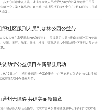
进一步关心戒毒康复人员，让戒毒康复人员感受到镇政府以及禁毒社工的关
归新社会，棠下镇综治办联合棠下镇社区社工服务中心在9月13日与19日对
员及...
组织社区服刑人员到森林公园公益劳
当大多数人都在享受周末的休闲惬意时，辰溪县司法局与湖南德馨社工的专职
湾、锦滨、孝坪、船溪、修溪、柿溪、谭家场等八个司法所社区服刑人员走进
...
扶贫助学公益项目在新邵县启动
，9月5日上午，湖南省德馨社会工作服务中心“不忘初心跟党走·扶贫助学献
县潭溪镇玄塘小学隆重举行。
力通州无障碍 共建美丽新篇章
北京市通州区残疾人联合会指导、北京市合众创鑫社区发展中心承办的“北京市通