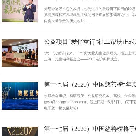
为纪念这段难忘的岁月，也为过往的旅程留下值得的印记
风雨历程和不凡成就为主线的图书正在紧张编著之中。这
内含大量珍贵的历史照片，...
公益项目“爱伴童行”社工帮扶正式
“六一”儿童节前夕，一个以“关爱儿童健康成长、推进上
上海市儿童福利基金会——28日在沪揭牌成立。
第十七届（2020）中国慈善榜“
欢迎社会组织、科研院所、公益研究机构、高校、企业等
gysb@gongyishibao.com，截止日期：6月6日)
电子版一起发至邮箱)
第十七届（2020）中国慈善榜将