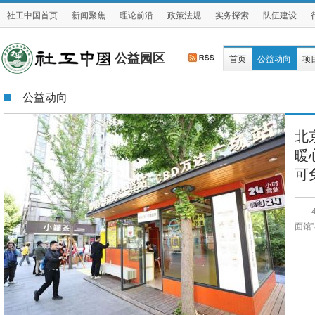
社工中国首页
新闻聚焦
理论前沿
政策法规
实务探索
队伍建设
公益园区
首页
公益动向
项
公益动向
北
暖
可
面馆