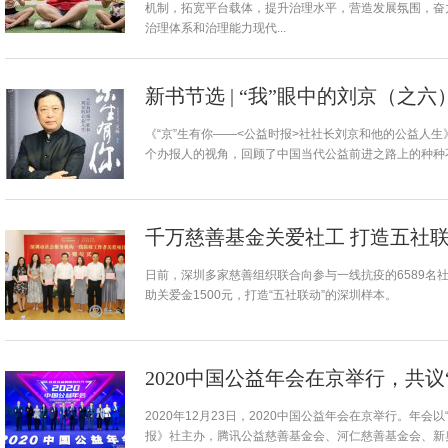
机制，拓宽平台载体，提升治理水平，营造发展氛围，奋
治理体系和治理能力现代...
新书节选 | “我”眼中的刘京（之
《“京”生有你——<公益时报>社社长刘京和他的公益人
个办报人的视角，回顾了中国当代公益前进之路上的种种不
千万慈善基金关爱社工 打造五社
日前，深圳多家慈善组织联合向参与一线抗疫的6589名社
助关爱金1500元，打造“五社联动”的深圳样本。
2020中国公益年会在京举行，共
2020年12月23日，2020中国公益年会在京举行。年
报》社主办，腾讯公益慈善基金会、河仁慈善基金会、新