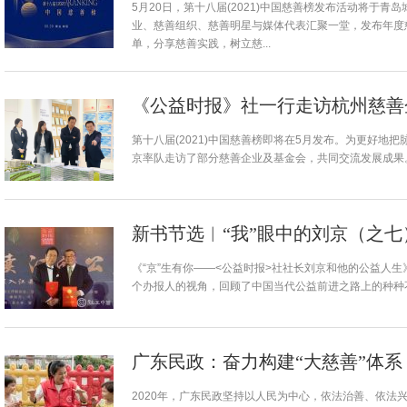
5月20日，第十八届(2021)中国慈善榜发布活动将于
业、慈善组织、慈善明星与媒体代表汇聚一堂，发布年度
单，分享慈善实践，树立慈...
《公益时报》社一行走访杭州慈善
第十八届(2021)中国慈善榜即将在5月发布。为更好地
京率队走访了部分慈善企业及基金会，共同交流发展成果
新书节选︱“我”眼中的刘京（之
《“京”生有你——<公益时报>社社长刘京和他的公益人
个办报人的视角，回顾了中国当代公益前进之路上的种种不
广东民政：奋力构建“大慈善”体系
2020年，广东民政坚持以人民为中心，依法治善、依法