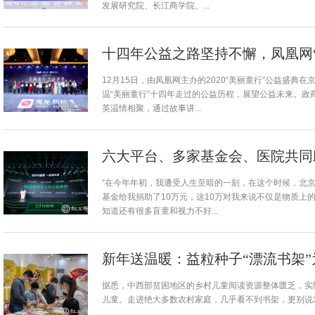
发展研究院、长江商学院、...
十四年公益之路坚持不懈，凤凰网
12月15日，由凤凰网主办的2020“美丽童行”公益盛典
温“美丽童行”十四年走过的公益历程，展望公益未来。政
英温情相聚，通过故事讲...
六大平台、多家基金会、医院共同
“在今年年初，我遭受人生至暗的一刻，在这个时候，北
基金给我捐助了10万元，这10万对我来说不仅是物质上
知道还有很多盲童和视力不好...
新年送温暖：益粒种子“漂流书架
据悉，中西部贫困地区的乡村儿童阅读资源整体匮乏，实
儿童。走进绝大多数农村家庭，几乎看不到书架，更别说