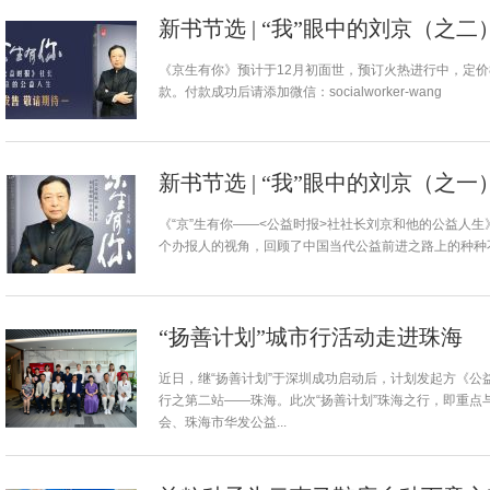
新书节选 | “我”眼中的刘京（之
《京生有你》预计于12月初面世，预订火热进行中，定价
款。付款成功后请添加微信：socialworker-wang
新书节选 | “我”眼中的刘京（之
《“京”生有你——<公益时报>社社长刘京和他的公益人
个办报人的视角，回顾了中国当代公益前进之路上的种种不
“扬善计划”城市行活动走进珠海
近日，继“扬善计划”于深圳成功启动后，计划发起方《公
行之第二站——珠海。此次“扬善计划”珠海之行，即重点
会、珠海市华发公益...