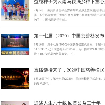
益粒种子为云南马鞍底乡种下童心
7月14日，由共青团金平县委和马鞍底乡党委政府共同
委、长宁区益粒种子青年公益发展中心捐赠的“漂流书架”
的手中，图书捐赠活动就...
第十七届（2020）中国慈善榜发布
6月16日，第十七届(2020)中国慈善榜正式发布。本届中
54.5036亿元;上榜慈善企业605家，合计捐赠124.0
录了100位明星的慈善事迹。《...
直播链接来了，2020中国慈善榜1
6月16日下午，第十七届(2020)中国慈善榜将正式发
的形式进行。
追述人生六十载 回首公益二十年