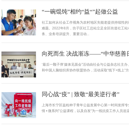
“一碗馄饨”相约“益“”起做公益
社工如何从社会工作视角为农村地区失能老提供持续性的
难题。2022年8月，坊子区社工总站立足全区街道社工
务、业务培训提升、重要活动...
向死而生 决战渐冻——“中华慈善
‘最后一颗子弹’媒体见面会”活动由社会与公益杂志社主
和中国人脑组织库协作联盟协办，活动采取“线下+线上”
同心战“疫” | 致敬“最美逆行者”
上海市长宁区益粒种子青年公益发展中心第一时间发挥专
情 • 微系列”公益课程，以及自发“为一线抗疫工作人员