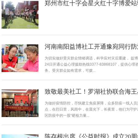
郑州市红十字会星火红十字博爱站
河南南阳益博社工开通豫宛同行防
为切实做好受灾群众情绪调适，科学应对灾后重建， 益
24日开通公益心理援助热线0377-83868107，提供
务。受灾群众如有需求，可拨...
致敬最美社工！罗湖社协联合海王
为做好疫情防控，尽快建立免疫屏障，众多防疫一线人员
点，在烈日里，风雨中，在晨光下，长夜里，他们为守护
区防疫中的一股“硬核力量...
陈存根出席《公益时报》成立20