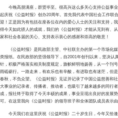
今晚高朋满座，群贤毕至。很高兴这么多关心支持公益事业
起庆祝《公益时报》创办20周年。首先我代表中国社会工作联
迎！正是因为有包括在座各位在内的爱心人士的关注和支持，我
得今天如此骄人的成就，我们的《公益时报》才能从无到有、从
家和社会各届的关心、支持表示衷心的感谢和崇高的敬意！
《公益时报》是民政部主管、中社联主办的第一个市场化媒
类报纸。在民政部的坚强领导下，自2001年创刊以来，坚决认
针，积极严格落实相关制度规定，旗帜鲜明地扬善，从一个刊号
雨砥砺行。一路走来，有欢乐也有辛酸，有进取也有迷茫，但是
春秋，不负众望。《公益时报》见证并记录了中国公益慈善和社
大事业的记录者、传播者、推动者，也吸引了越来越多的同行者
成，报社终于取得了今天丰硕的成果，事业呈现出良好的发展势
可。在这里我向《公益时报》的领导班子和全体团队成员表示由
今天我们在这里庆祝《公益时报》二十岁生日，今年又恰逢