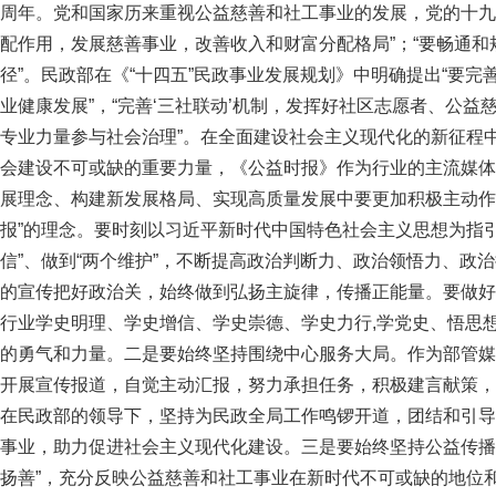
周年。党和国家历来重视公益慈善和社工事业的发展，党的十九
配作用，发展慈善事业，改善收入和财富分配格局”；“要畅通
径”。民政部在《“十四五”民政事业发展规划》中明确提出“要
业健康发展”，“完善‘三社联动’机制，发挥好社区志愿者、公
专业力量参与社会治理”。在全面建设社会主义现代化的新征程
会建设不可或缺的重要力量，《公益时报》作为行业的主流媒体
展理念、构建新发展格局、实现高质量发展中要更加积极主动作
报”的理念。要时刻以习近平新时代中国特色社会主义思想为指引
信”、做到“两个维护”，不断提高政治判断力、政治领悟力、政
的宣传把好政治关，始终做到弘扬主旋律，传播正能量。要做好
行业学史明理、学史增信、学史崇德、学史力行,学党史、悟思
的勇气和力量。二是要始终坚持围绕中心服务大局。作为部管媒
开展宣传报道，自觉主动汇报，努力承担任务，积极建言献策，
在民政部的领导下，坚持为民政全局工作鸣锣开道，团结和引导
事业，助力促进社会主义现代化建设。三是要始终坚持公益传播
扬善”，充分反映公益慈善和社工事业在新时代不可或缺的地位