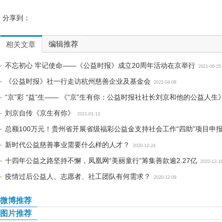
分享到：
编辑推荐
相关文章
不忘初心 牢记使命——《公益时报》成立20周年活动在京举行
2021-06-25
《公益时报》社一行走访杭州慈善企业及基金会
2021-04-08
“京”彩 “益”生—— 《“京”生有你：公益时报社社长刘京和他的公益人
刘京自传《京生有你》
2021-01-13
总额100万元！贵州省开展省级福彩公益金支持社会工作“四助”项目申
新时代公益慈善事业需要什么样的人才？
2020-12-24
十四年公益之路坚持不懈，凤凰网“美丽童行”筹集善款逾2.27亿
2020-12-1
疫情过后公益人、志愿者、社工团队有何需求？
2020-12-09
微博推荐
图片推荐