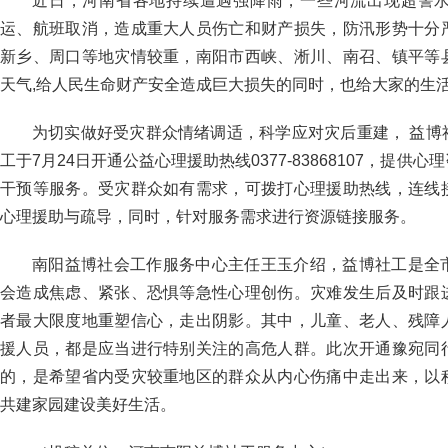
近日，河南省各地持续遭遇强降雨，一些河流出现超警
运、航班取消，造成重大人员伤亡和财产损失，防汛形势十分
新乡、周口等地灾情较重，南阳市西峡、淅川、南召、镇平等
天气,给人民生命财产安全造成巨大损失的同时，也给大家的生
为切实做好受灾群众情绪调适，科学应对灾后重建， 益博
工于7月24日开通公益心理援助热线0377-83868107，提
干预等服务。受灾群众如有需求，可拨打心理援助热线，连线
心理援助与疏导，同时，针对服务需求进行资源链接服务。
南阳益博社会工作服务中心主任王玉介绍，益博社工是全
会造成焦虑、紧张、恐惧等急性心理创伤。灾难发生后及时跟
者最大限度地重塑信心，走出阴影。其中，儿童、老人、残障
援人员，都是应当进行特别关注的高危人群。此次开通豫宛同
的，是希望省内受灾较重地区的群众从内心伤痛中走出来，以
共建家园建设美好生活。