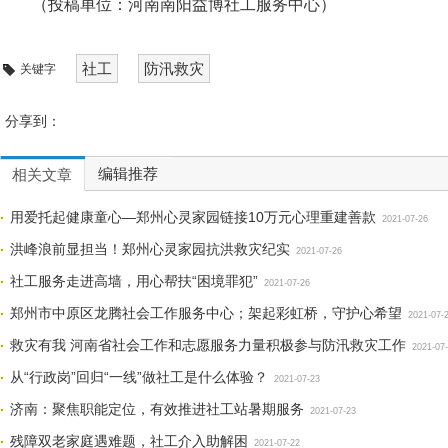
（投稿单位：河南南阳益博社工服务中心）
社工
防汛救灾
关键字
分享到：
编辑推荐
相关文章
用爱托起健康童心—郑州心灵家园链接10万元心理重建善款
2021-07-26
洪峰浪前显担当！郑州心灵家园抗洪救灾纪实
2021-07-26
社工服务走进高墙，用心帮扶“困境罪犯”
2021-07-26
郑州市中原区龙腾社会工作服务中心；架起彩虹桥，守护心希望
2021-07-
救灾有我 河南省社会工作和志愿服务力量积极参与防汛救灾工作
2021-07
从“行政岗”回归“一线”做社工是什么体验？
2021-07-23
济南：聚焦职能定位，有效推进社工站暑期服务
2021-07-23
残障双老家庭遇难题，社工介入助解困
2021-07-22