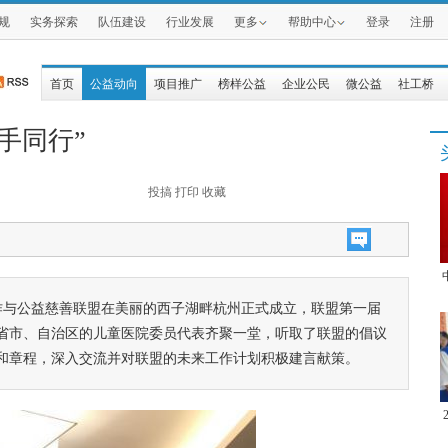
规
实务探索
队伍建设
行业发展
更多
帮助中心
登录
注册
首页
公益动向
项目推广
榜样公益
企业公民
微公益
社工桥
手同行”
投搞
打印
收藏
作与公益慈善联盟在美丽的西子湖畔杭州正式成立，联盟第一届
省市、自治区的儿童医院委员代表齐聚一堂，听取了联盟的倡议
和章程，深入交流并对联盟的未来工作计划积极建言献策。